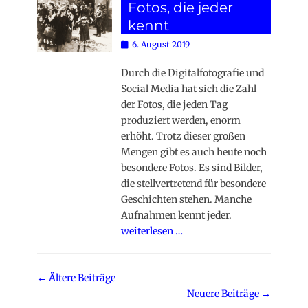
Fotos, die jeder
kennt
Posted
6. August 2019
on
Durch die Digitalfotografie und
Social Media hat sich die Zahl
der Fotos, die jeden Tag
produziert werden, enorm
erhöht. Trotz dieser großen
Mengen gibt es auch heute noch
besondere Fotos. Es sind Bilder,
die stellvertretend für besondere
Geschichten stehen. Manche
Aufnahmen kennt jeder.
weiterlesen …
Beitragsnavigation
←
Ältere Beiträge
Neuere Beiträge
→