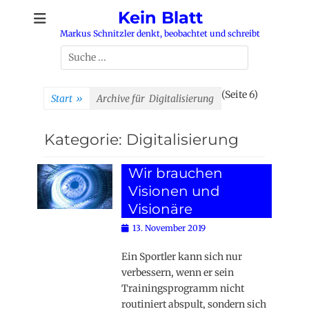
Zum
Kein Blatt
Inhalt
Markus Schnitzler denkt, beobachtet und schreibt
springen
Suchen
nach:
(Seite 6)
Start
»
Archive für
Digitalisierung
Kategorie:
Digitalisierung
Wir brauchen
Visionen und
Visionäre
Posted
13. November 2019
on
Ein Sportler kann sich nur
verbessern, wenn er sein
Trainingsprogramm nicht
routiniert abspult, sondern sich