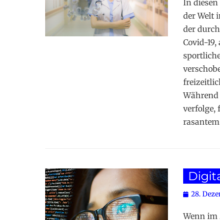
In diesen
der Welt 
der durch
Covid-19,
sportlich
verschobe
freizeitl
Während 
verfolge, 
rasantem
Digit
Posted
28. Deze
on
Wenn im