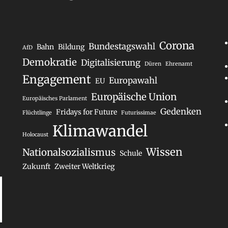
Corona
Bundestagswahl
Bahn
Bildung
AfD
Demokratie
Digitalisierung
Düren
Ehrenamt
Engagement
Europawahl
EU
Europäische Union
Europäisches Parlament
Gedenken
Fridays for Future
Flüchtlinge
Futurissimae
Klimawandel
Holocaust
Wissen
Nationalsozialismus
Schule
Zukunft
Zweiter Weltkrieg