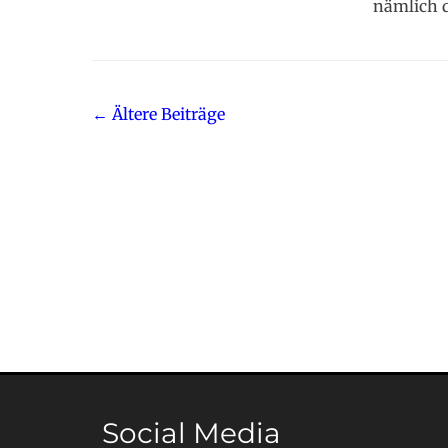
nämlich 
Beitragsnavigation
←
Ältere Beiträge
Social Media