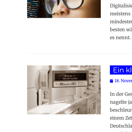
Digitalis
meistens 
mindeste
besten wä
es nennt.
Ein k
Posted
18. Nove
on
In der Ge
nagelte (
beschleu
einem Zet
Deutschla