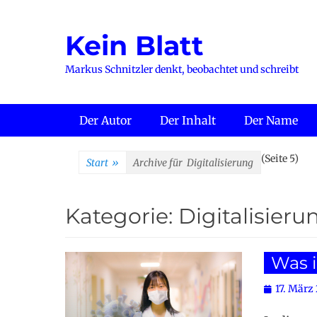
Zum
Inhalt
Kein Blatt
springen
Markus Schnitzler denkt, beobachtet und schreibt
Primäres Menü
Der Autor
Der Inhalt
Der Name
(Seite 5)
Start
»
Archive für
Digitalisierung
Kategorie:
Digitalisieru
Was i
Posted
17. März
on