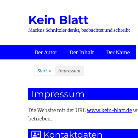
Zum
Inhalt
Kein Blatt
springen
Markus Schnitzler denkt, beobachtet und schreibt
Primäres Menü
Der Autor
Der Inhalt
Der Name
Start
»
Impressum
Impressum
Die Website mit der URL
www.kein-blatt.de
wi
betrieben.
Kontaktdaten