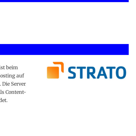
ist beim
Hosting auf
. Die Server
ls Content-
et.