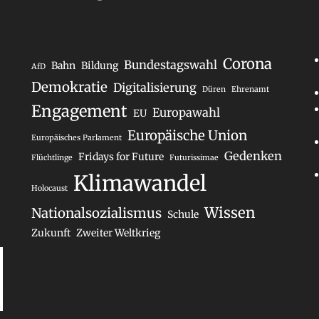
Corona
Bundestagswahl
Bahn
Bildung
AfD
Demokratie
Digitalisierung
Düren
Ehrenamt
Engagement
Europawahl
EU
Europäische Union
Europäisches Parlament
Gedenken
Fridays for Future
Flüchtlinge
Futurissimae
Klimawandel
Holocaust
Wissen
Nationalsozialismus
Schule
Zukunft
Zweiter Weltkrieg