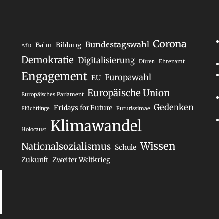
Corona
Bundestagswahl
Bahn
Bildung
AfD
Demokratie
Digitalisierung
Düren
Ehrenamt
Engagement
Europawahl
EU
Europäische Union
Europäisches Parlament
Gedenken
Fridays for Future
Flüchtlinge
Futurissimae
Klimawandel
Holocaust
Wissen
Nationalsozialismus
Schule
Zukunft
Zweiter Weltkrieg