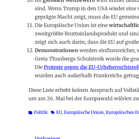
Im
globalen Wettbewerb
wird immer deutli
sind. Wenn Trump in den USA wieder eine ve
geprägte Macht zeigt, muss die EU gemein
Die Europäische Union ist eine
wirtschaftl
zweitgrößte Bruttoinlandsprodukt und sind
zeigt sich auch darin, dass die EU auf gro
Demonstrationen
werden einflussreicher, 
Greta Thunbergs Schulstreik wurde die g
Die
Proteste gegen die EU-Urheberrechtsre
wurden auch außerhalb Frankreichs getrag
Diese Liste erhebt keinen Anspruch auf Vollst
um am 26. Mai bei der Europawahl wählen zu
Kategorien
Schlagworte
Politik
EU
,
Europäische Union
,
Europäisches P
← Vorheriger