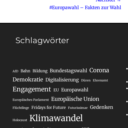
Nächster
#Europawahl – Fakten zur Wahl
Beitrag:
Schlagwörter
Corona
Bundestagswahl
Bahn
Bildung
AfD
Demokratie
Digitalisierung
Düren
Ehrenamt
Engagement
Europawahl
EU
Europäische Union
Europäisches Parlament
Gedenken
Fridays for Future
Flüchtlinge
Futurissimae
Klimawandel
Holocaust