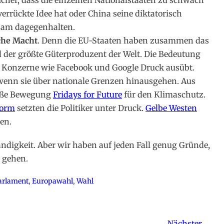
cher, dass die einzelnen Nationalstaaten zu schwach
rrückte Idee hat oder China seine diktatorisch
sam dagegenhalten.
iche Macht
. Denn die EU-Staaten haben zusammen das
 der größte Güterproduzent der Welt. Die Bedeutung
ße Konzerne wie Facebook und Google Druck ausübt.
wenn sie über nationale Grenzen hinausgehen. Aus
roße Bewegung
Fridays for Future
für den Klimaschutz.
form
setzten die Politiker unter Druck.
Gelbe Westen
en.
ändigkeit. Aber wir haben auf jeden Fall genug Gründe,
 gehen.
arlament
,
Europawahl
,
Wahl
Nächster →