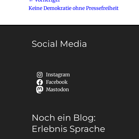
Beitragsnavigation
Vorheriger
Keine Demokratie ohne Pressefreiheit
Beitrag:
Social Media
Instagram
Facebook
Mastodon
Noch ein Blog:
Erlebnis Sprache