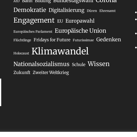
Corona
Bundestagswahl
Bahn
Bildung
AfD
Demokratie
Digitalisierung
Düren
Ehrenamt
Engagement
Europawahl
EU
Europäische Union
Europäisches Parlament
Gedenken
Fridays for Future
Flüchtlinge
Futurissimae
Klimawandel
Holocaust
Wissen
Nationalsozialismus
Schule
Zukunft
Zweiter Weltkrieg