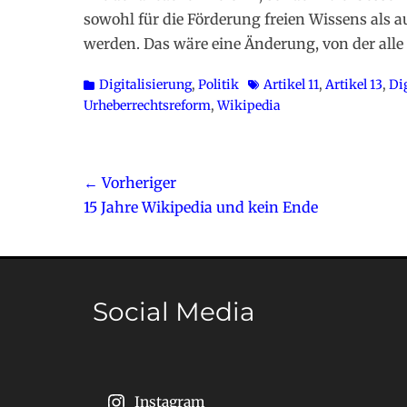
sowohl für die Förderung freien Wissens als 
werden. Das wäre eine Änderung, von der all
Kategorien
Schlagworte
Digitalisierung
,
Politik
Artikel 11
,
Artikel 13
,
Dig
Urheberrechtsreform
,
Wikipedia
Beitragsnavigation
← Vorheriger
Vorheriger
15 Jahre Wikipedia und kein Ende
Beitrag:
Social Media
Instagram