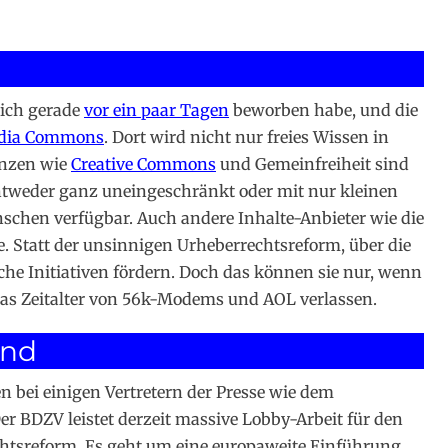
 ich gerade
vor ein paar Tagen
beworben habe, und die
dia Commons
. Dort wird nicht nur freies Wissen in
enzen wie
Creative Commons
und Gemeinfreiheit sind
entweder ganz uneingeschränkt oder mit nur kleinen
schen verfügbar. Auch andere Inhalte-Anbieter wie die
 Statt der unsinnigen Urheberrechtsreform, über die
olche Initiativen fördern. Doch das können sie nur, wenn
das Zeitalter von 56k-Modems und AOL verlassen.
ind
n bei einigen Vertretern der Presse wie dem
Der BDZV leistet derzeit massive Lobby-Arbeit für den
chtsreform. Es geht um eine europaweite Einführung