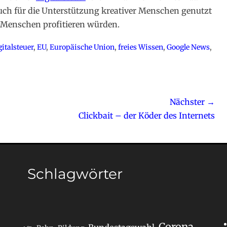
auch für die Unterstützung kreativer Menschen genutzt
e Menschen profitieren würden.
italsteuer
,
EU
,
Europäische Union
,
freies Wissen
,
Google News
,
Nächster →
Nächster
Clickbait – der Köder des Internets
Beitrag:
Schlagwörter