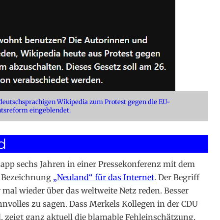
 deutschsprachigen Wikipedia zum Protest gegen die EU-
tsreform eingeblendet.
d
app sechs Jahren in einer Pressekonferenz mit dem
e Bezeichnung
„Neuland“ für das Internet
. Der Begriff
 mal wieder über das weltweite Netz reden. Besser
nnvolles zu sagen. Dass Merkels Kollegen in der CDU
, zeigt ganz aktuell die blamable Fehleinschätzung,