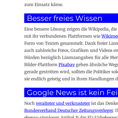
zum Einsatz käme.
Besser freies Wissen
Eine bessere Lösung zeigen die Wikipedia, die
mit ihr verbundenen Plattformen wie
Wikime
Form von Texten gesammelt. Dank freier Liz
auch zahlreiche Fotos, Grafiken und Videos 
Hürden bezüglich Lizenzangaben für alle Men
Bilder-Plattform
Pixabay
gehen ähnliche Wege.
gerade gestritten wird, sollten die Politiker s
sie endlich geistig und in ihren Handlungen 
Google News ist kein Fe
Noch
veralteter und verkrusteter
ist das Denke
Bundesverband Deutscher Zeitungsverleger
. 
ebenso sinnlosen Artikel 11 der EU-Urheberre