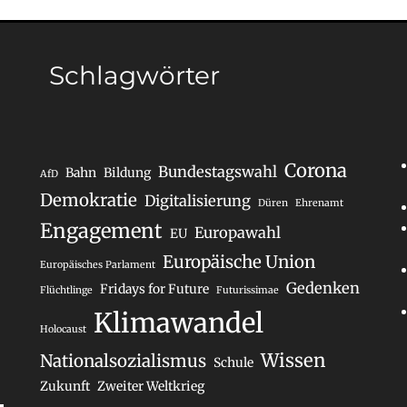
Schlagwörter
Corona
Bundestagswahl
Bahn
Bildung
AfD
Demokratie
Digitalisierung
Düren
Ehrenamt
Engagement
Europawahl
EU
Europäische Union
Europäisches Parlament
Gedenken
Fridays for Future
Flüchtlinge
Futurissimae
Klimawandel
Holocaust
Wissen
Nationalsozialismus
Schule
Zukunft
Zweiter Weltkrieg