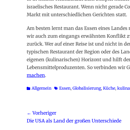
israelisches Restaurant. Wenn nicht gerade Co
Markt mit unterschiedlichen Gerichten statt.
Am besten lernt man das Essen eines Landes
wir auch zum eingangs erwähnten Konflikt z
zurück. Wer auf einer Reise ist und nicht in d
typischen Restaurant der Region oder des Land
eigenen (kulinarischen) Horizont und hilft 
Lebensmittelproduzenten. So verbinden wir Ge
machen
.
Kategorien
Schlagworte
Allgemein
Essen
,
Globalisierung
,
Küche
,
kulina
Beitragsnavigation
← Vorheriger
Vorheriger
Die USA als Land der großen Unterschiede
Beitrag: