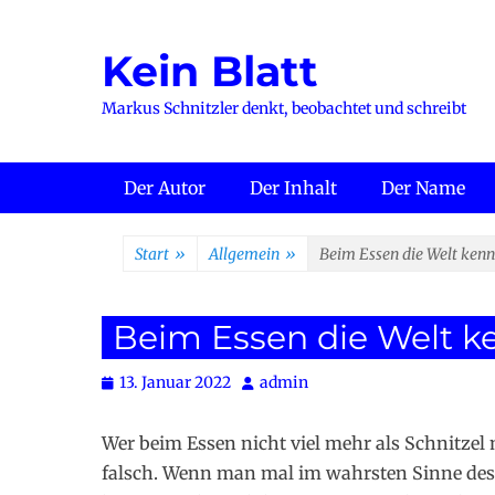
Zum
Inhalt
Kein Blatt
springen
Markus Schnitzler denkt, beobachtet und schreibt
Primäres Menü
Der Autor
Der Inhalt
Der Name
Start
»
Allgemein
»
Beim Essen die Welt ken
Beim Essen die Welt k
Posted
Autor
13. Januar 2022
admin
on
Wer beim Essen nicht viel mehr als Schnitze
falsch. Wenn man mal im wahrsten Sinne des 