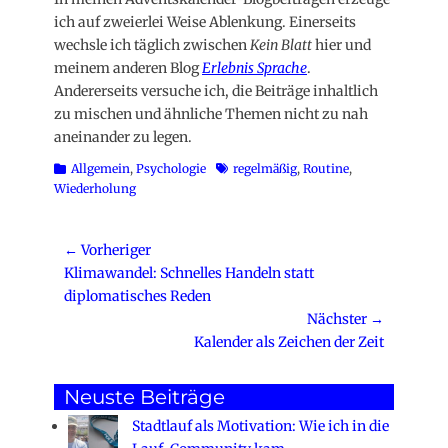
ich auf zweierlei Weise Ablenkung. Einerseits
wechsle ich täglich zwischen
Kein Blatt
hier und
meinem anderen Blog
Erlebnis Sprache
.
Andererseits versuche ich, die Beiträge inhaltlich
zu mischen und ähnliche Themen nicht zu nah
aneinander zu legen.
Kategorien
Schlagworte
Allgemein
,
Psychologie
regelmäßig
,
Routine
,
Wiederholung
Beitragsnavigation
← Vorheriger
Vorheriger
Klimawandel: Schnelles Handeln statt
Beitrag:
diplomatisches Reden
Nächster →
Nächster
Kalender als Zeichen der Zeit
Beitrag:
Neuste Beiträge
Stadtlauf als Motivation: Wie ich in die