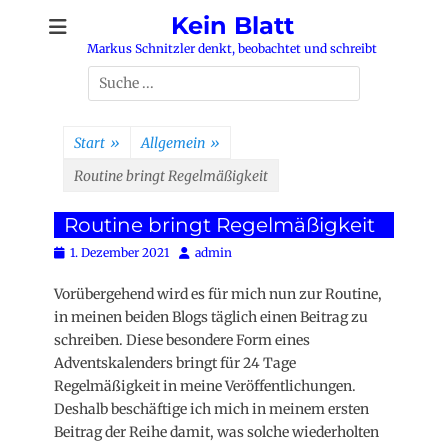
Zum
Kein Blatt
Inhalt
Markus Schnitzler denkt, beobachtet und schreibt
springen
Suchen
nach:
Start
»
Allgemein
»
Routine bringt Regelmäßigkeit
Routine bringt Regelmäßigkeit
Posted
Autor
1. Dezember 2021
admin
on
Vorübergehend wird es für mich nun zur Routine,
in meinen beiden Blogs täglich einen Beitrag zu
schreiben. Diese besondere Form eines
Adventskalenders bringt für 24 Tage
Regelmäßigkeit in meine Veröffentlichungen.
Deshalb beschäftige ich mich in meinem ersten
Beitrag der Reihe damit, was solche wiederholten