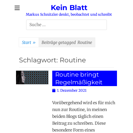
Zum
Kein Blatt
Inhalt
Markus Schnitzler denkt, beobachtet und schreibt
springen
Suchen
nach:
Start
»
Beiträge getagged
Routine
Schlagwort:
Routine
Routine bringt
Regelmäßigkeit
Posted
1. Dezember 2021
on
Vorübergehend wird es für mich
nun zur Routine, in meinen
beiden Blogs täglich einen
Beitrag zu schreiben. Diese
besondere Form eines