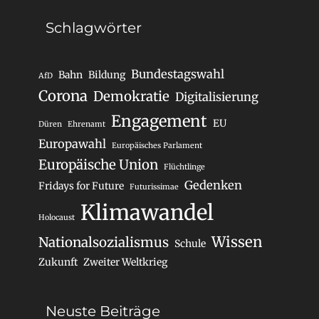
Schlagwörter
Bundestagswahl
Bahn
Bildung
AfD
Corona
Demokratie
Digitalisierung
Engagement
EU
Düren
Ehrenamt
Europawahl
Europäisches Parlament
Europäische Union
Flüchtlinge
Gedenken
Fridays for Future
Futurissimae
Klimawandel
Holocaust
Wissen
Nationalsozialismus
Schule
Zukunft
Zweiter Weltkrieg
Neuste Beiträge