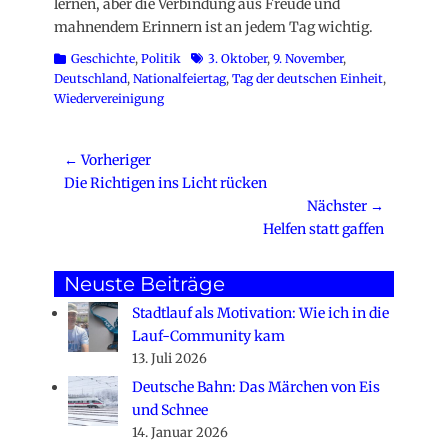
lernen, aber die Verbindung aus Freude und
mahnendem Erinnern ist an jedem Tag wichtig.
Kategorien
Schlagworte
Geschichte
,
Politik
3. Oktober
,
9. November
,
Deutschland
,
Nationalfeiertag
,
Tag der deutschen Einheit
,
Wiedervereinigung
Beitragsnavigation
← Vorheriger
Vorheriger
Die Richtigen ins Licht rücken
Beitrag:
Nächster →
Nächster
Helfen statt gaffen
Beitrag:
Neuste Beiträge
Stadtlauf als Motivation: Wie ich in die
Lauf-Community kam
13. Juli 2026
Deutsche Bahn: Das Märchen von Eis
und Schnee
14. Januar 2026