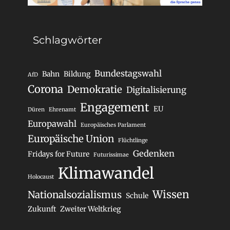
Schlagwörter
Bundestagswahl
Bahn
Bildung
AfD
Corona
Demokratie
Digitalisierung
Engagement
EU
Düren
Ehrenamt
Europawahl
Europäisches Parlament
Europäische Union
Flüchtlinge
Gedenken
Fridays for Future
Futurissimae
Klimawandel
Holocaust
Wissen
Nationalsozialismus
Schule
Zukunft
Zweiter Weltkrieg