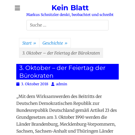
Zum
Kein Blatt
Inhalt
Markus Schnitzler denkt, beobachtet und schreibt
springen
Suchen
nach:
Start
»
Geschichte
»
3. Oktober – der Feiertag der Bürokraten
3. Oktober – der Feiertag der
Bürokraten
Posted
Autor
3. Oktober 2018
admin
on
„Mit dem Wirksamwerden des Beitritts der
Deutschen Demokratischen Republik zur
Bundesrepublik Deutschland gemäß Artikel 23 des
Grundgesetzes am 3. Oktober 1990 werden die
Länder Brandenburg, Mecklenburg-Vorpommern,
Sachsen, Sachsen-Anhalt und Thüringen Länder