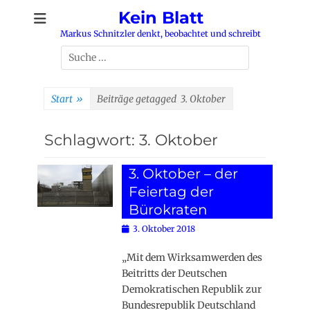
Zum
Kein Blatt
Inhalt
Markus Schnitzler denkt, beobachtet und schreibt
springen
Suchen
nach:
Start
»
Beiträge getagged
3. Oktober
Schlagwort:
3. Oktober
3. Oktober – der
Feiertag der
Bürokraten
Posted
3. Oktober 2018
on
„Mit dem Wirksamwerden des
Beitritts der Deutschen
Demokratischen Republik zur
Bundesrepublik Deutschland