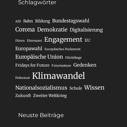
Schlagwörter
Bundestagswahl
Bahn
Bildung
AfD
Corona
Demokratie
Digitalisierung
Engagement
EU
Düren
Ehrenamt
Europawahl
Europäisches Parlament
Europäische Union
Flüchtlinge
Gedenken
Fridays for Future
Futurissimae
Klimawandel
Holocaust
Wissen
Nationalsozialismus
Schule
Zukunft
Zweiter Weltkrieg
Neuste Beiträge