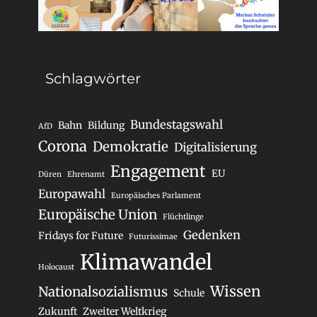
Schlagwörter
Bundestagswahl
Bahn
Bildung
AfD
Corona
Demokratie
Digitalisierung
Engagement
EU
Düren
Ehrenamt
Europawahl
Europäisches Parlament
Europäische Union
Flüchtlinge
Gedenken
Fridays for Future
Futurissimae
Klimawandel
Holocaust
Wissen
Nationalsozialismus
Schule
Zukunft
Zweiter Weltkrieg