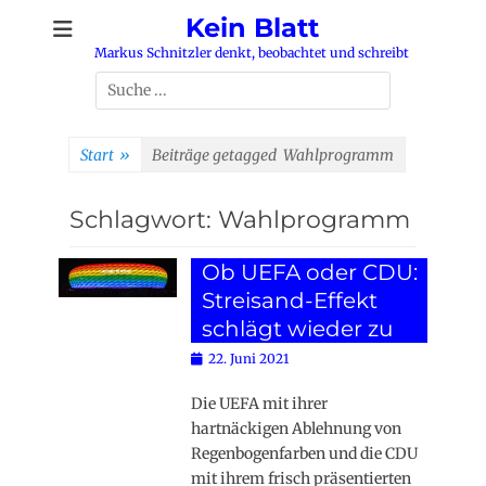
Zum
Kein Blatt
Inhalt
Markus Schnitzler denkt, beobachtet und schreibt
springen
Suchen
nach:
Start
»
Beiträge getagged
Wahlprogramm
Schlagwort:
Wahlprogramm
Ob UEFA oder CDU:
Streisand-Effekt
schlägt wieder zu
Posted
22. Juni 2021
on
Die UEFA mit ihrer
hartnäckigen Ablehnung von
Regenbogenfarben und die CDU
mit ihrem frisch präsentierten