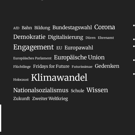
Corona
Bundestagswahl
Bahn
Bildung
AfD
Demokratie
Digitalisierung
Düren
Ehrenamt
Engagement
Europawahl
EU
Europäische Union
Europäisches Parlament
Gedenken
Fridays for Future
Flüchtlinge
Futurissimae
Klimawandel
Holocaust
Wissen
Nationalsozialismus
Schule
Zukunft
Zweiter Weltkrieg