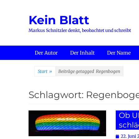
Zum
Inhalt
Kein Blatt
springen
Markus Schnitzler denkt, beobachtet und schreibt
Primäres Menü
Der Autor
Der Inhalt
Der Name
Start
»
Beiträge getagged
Regenbogen
Schlagwort:
Regenbog
Ob UE
schlä
Posted
22. Juni 