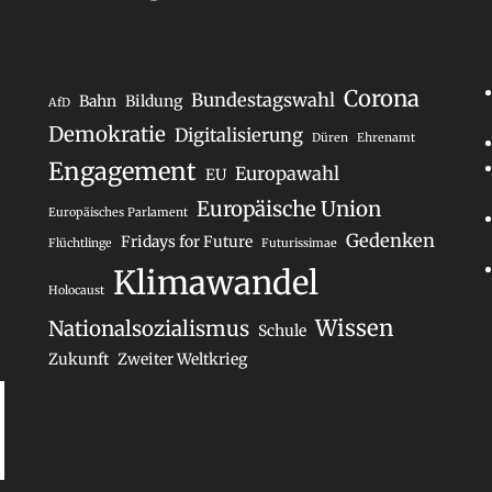
Corona
Bundestagswahl
Bahn
Bildung
AfD
Demokratie
Digitalisierung
Düren
Ehrenamt
Engagement
Europawahl
EU
Europäische Union
Europäisches Parlament
Gedenken
Fridays for Future
Flüchtlinge
Futurissimae
Klimawandel
Holocaust
Wissen
Nationalsozialismus
Schule
Zukunft
Zweiter Weltkrieg