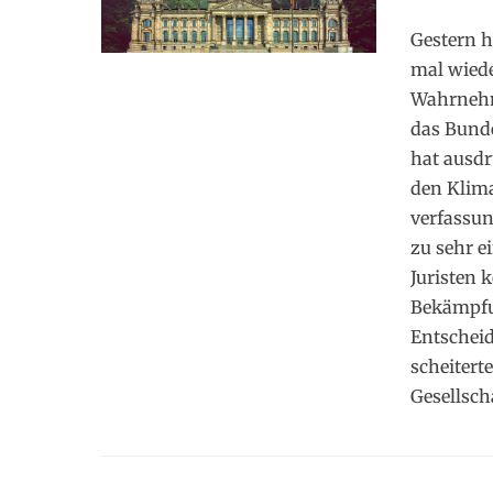
on
Gestern h
mal wiede
Wahrnehm
das Bunde
hat ausdr
den Klima
verfassun
zu sehr e
Juristen k
Bekämpfu
Entscheid
scheitert
Gesellsch