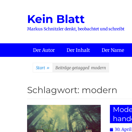
Zum
Inhalt
Kein Blatt
springen
Markus Schnitzler denkt, beobachtet und schreibt
Primäres Menü
Der Autor
Der Inhalt
Der Name
Start
»
Beiträge getagged
modern
Schlagwort:
modern
Moder
hand
Posted
30. April