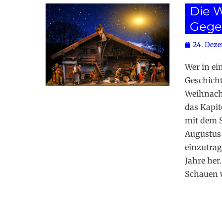
Die W
Gege
Posted
24. Deze
on
Wer in ei
Geschicht
Weihnacht
das Kapit
mit dem S
Augustus 
einzutrag
Jahre her
Schauen 