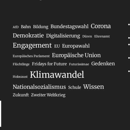
Corona
Bundestagswahl
Bahn
Bildung
AfD
Demokratie
Digitalisierung
Düren
Ehrenamt
Engagement
Europawahl
EU
Europäische Union
Europäisches Parlament
Gedenken
Fridays for Future
Flüchtlinge
Futurissimae
Klimawandel
Holocaust
Wissen
Nationalsozialismus
Schule
Zukunft
Zweiter Weltkrieg