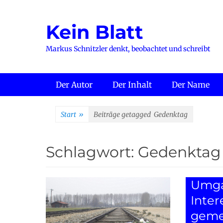
Zum
Inhalt
Kein Blatt
springen
Markus Schnitzler denkt, beobachtet und schreibt
Primäres Menü
Der Autor
Der Inhalt
Der Name
Start
»
Beiträge getagged
Gedenktag
Schlagwort:
Gedenktag
Umga
Inter
geme