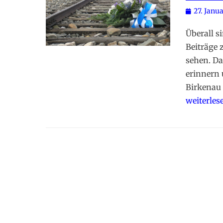
Posted
27. Janu
on
Überall s
Beiträge 
sehen. Da
erinnern
Birkenau
weiterles