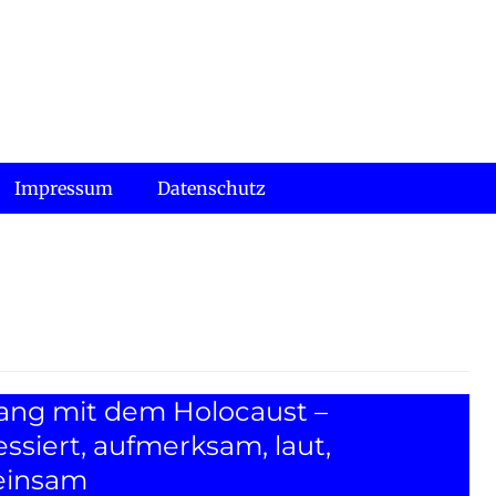
Impressum
Datenschutz
ng mit dem Holocaust –
essiert, aufmerksam, laut,
insam