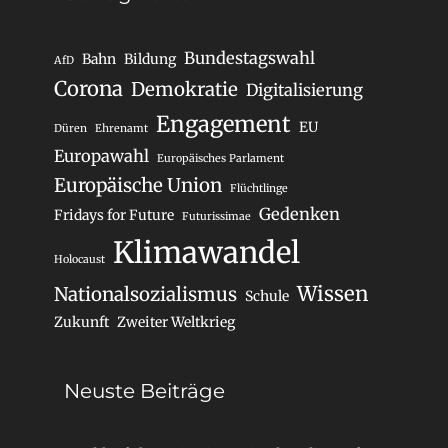
Bundestagswahl
Bahn
Bildung
AfD
Corona
Demokratie
Digitalisierung
Engagement
EU
Düren
Ehrenamt
Europawahl
Europäisches Parlament
Europäische Union
Flüchtlinge
Gedenken
Fridays for Future
Futurissimae
Klimawandel
Holocaust
Wissen
Nationalsozialismus
Schule
Zukunft
Zweiter Weltkrieg
Neuste Beiträge