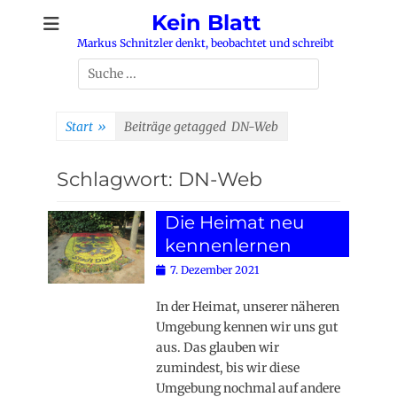
Zum
Kein Blatt
Inhalt
Markus Schnitzler denkt, beobachtet und schreibt
springen
Suchen
nach:
Start
»
Beiträge getagged
DN-Web
Schlagwort:
DN-Web
Die Heimat neu
kennenlernen
Posted
7. Dezember 2021
on
In der Heimat, unserer näheren
Umgebung kennen wir uns gut
aus. Das glauben wir
zumindest, bis wir diese
Umgebung nochmal auf andere