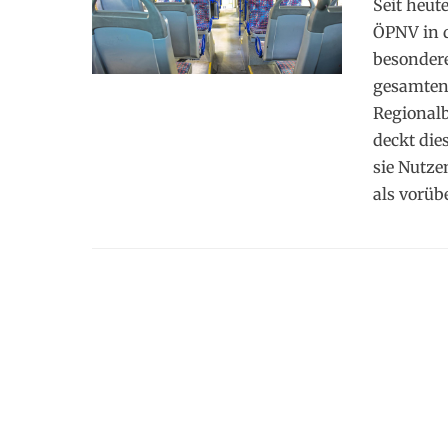
Seit heut
ÖPNV in d
besondere
gesamten 
Regional
deckt die
sie Nutze
als vorüb