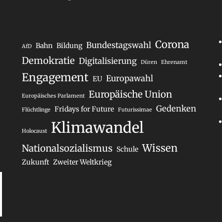
Corona
Bundestagswahl
Bahn
Bildung
AfD
Demokratie
Digitalisierung
Düren
Ehrenamt
Engagement
Europawahl
EU
Europäische Union
Europäisches Parlament
Gedenken
Fridays for Future
Flüchtlinge
Futurissimae
Klimawandel
Holocaust
Wissen
Nationalsozialismus
Schule
Zukunft
Zweiter Weltkrieg