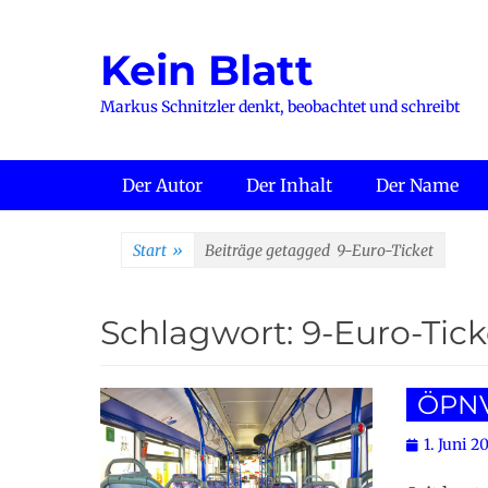
Zum
Inhalt
Kein Blatt
springen
Markus Schnitzler denkt, beobachtet und schreibt
Primäres Menü
Der Autor
Der Inhalt
Der Name
Start
»
Beiträge getagged
9-Euro-Ticket
Schlagwort:
9-Euro-Tick
ÖPNV:
Posted
1. Juni 2
on