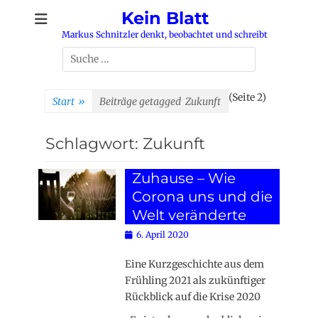
Zum
Kein Blatt
Inhalt
Markus Schnitzler denkt, beobachtet und schreibt
springen
Suchen
nach:
(Seite 2)
Start
»
Beiträge getagged
Zukunft
Schlagwort:
Zukunft
Zuhause – Wie
Corona uns und die
Welt veränderte
Posted
6. April 2020
on
Eine Kurzgeschichte aus dem
Frühling 2021 als zukünftiger
Rückblick auf die Krise 2020