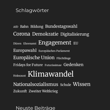
Schlagwörter
Bundestagswahl
Bahn
Bildung
AfD
Corona
Demokratie
Digitalisierung
Engagement
EU
Düren
Ehrenamt
Europawahl
Europäisches Parlament
Europäische Union
Flüchtlinge
Gedenken
Fridays for Future
Futurissimae
Klimawandel
Holocaust
Wissen
Nationalsozialismus
Schule
Zukunft
Zweiter Weltkrieg
Neuste Beiträge