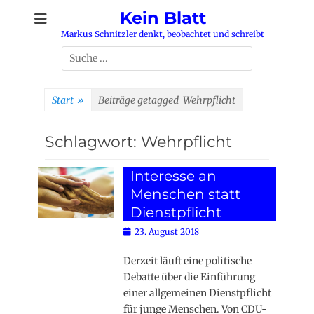
Zum
Kein Blatt
Inhalt
Markus Schnitzler denkt, beobachtet und schreibt
springen
Suchen
nach:
Start
»
Beiträge getagged
Wehrpflicht
Schlagwort:
Wehrpflicht
Interesse an
Menschen statt
Dienstpflicht
Posted
23. August 2018
on
Derzeit läuft eine politische
Debatte über die Einführung
einer allgemeinen Dienstpflicht
für junge Menschen. Von CDU-