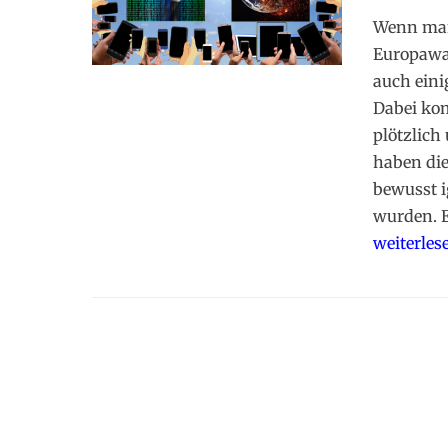
on
Wenn man
Europawah
auch eini
Dabei ko
plötzlich
haben die
bewusst i
wurden. E
weiterles