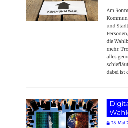
on
Am Sonnta
Kommunalw
und Stadt
Personen,
die Wahl
mehr. Tro
alles gem
schiefläuf
dabei ist
Digit
Wahl
Posted
28. Mai 