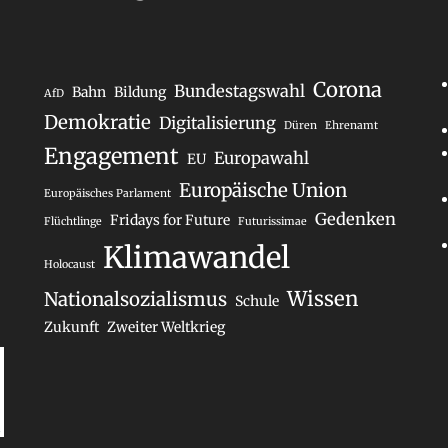
Corona
Bundestagswahl
Bahn
Bildung
AfD
Demokratie
Digitalisierung
Düren
Ehrenamt
Engagement
Europawahl
EU
Europäische Union
Europäisches Parlament
Gedenken
Fridays for Future
Flüchtlinge
Futurissimae
Klimawandel
Holocaust
Wissen
Nationalsozialismus
Schule
Zukunft
Zweiter Weltkrieg