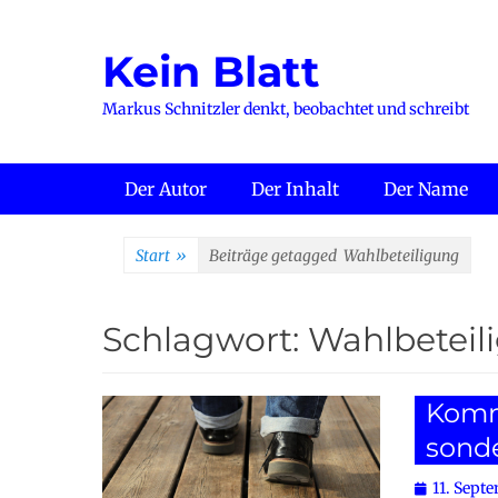
Zum
Inhalt
Kein Blatt
springen
Markus Schnitzler denkt, beobachtet und schreibt
Primäres Menü
Der Autor
Der Inhalt
Der Name
Start
»
Beiträge getagged
Wahlbeteiligung
Schlagwort:
Wahlbeteil
Komm
sond
Posted
11. Sept