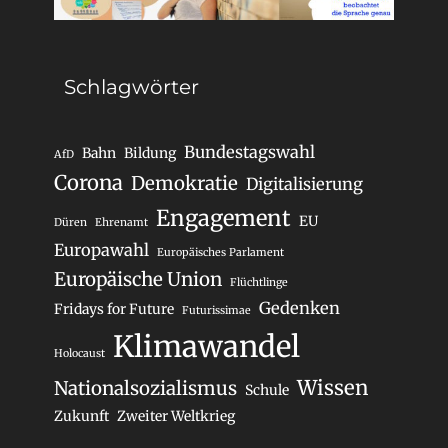
Schlagwörter
Bundestagswahl
Bahn
Bildung
AfD
Corona
Demokratie
Digitalisierung
Engagement
EU
Düren
Ehrenamt
Europawahl
Europäisches Parlament
Europäische Union
Flüchtlinge
Gedenken
Fridays for Future
Futurissimae
Klimawandel
Holocaust
Wissen
Nationalsozialismus
Schule
Zukunft
Zweiter Weltkrieg