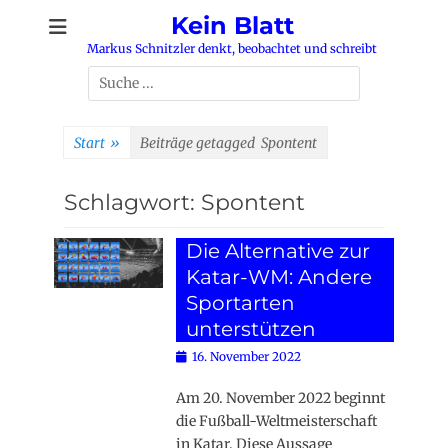
Zum
Kein Blatt
Inhalt
Markus Schnitzler denkt, beobachtet und schreibt
springen
Suchen
nach:
Start
»
Beiträge getagged
Spontent
Schlagwort:
Spontent
Die Alternative zur
Katar-WM: Andere
Sportarten
unterstützen
Posted
16. November 2022
on
Am 20. November 2022 beginnt
die Fußball-Weltmeisterschaft
in Katar. Diese Aussage