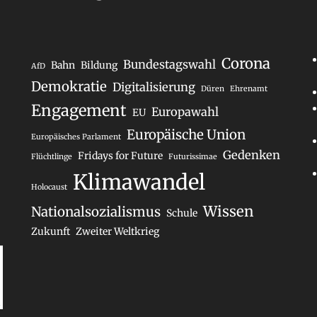
Corona
Bundestagswahl
Bahn
Bildung
AfD
Demokratie
Digitalisierung
Düren
Ehrenamt
Engagement
Europawahl
EU
Europäische Union
Europäisches Parlament
Gedenken
Fridays for Future
Flüchtlinge
Futurissimae
Klimawandel
Holocaust
Wissen
Nationalsozialismus
Schule
Zukunft
Zweiter Weltkrieg