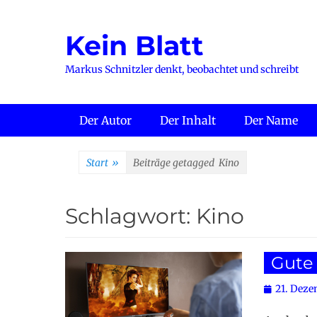
Zum
Inhalt
Kein Blatt
springen
Markus Schnitzler denkt, beobachtet und schreibt
Primäres Menü
Der Autor
Der Inhalt
Der Name
Start
»
Beiträge getagged
Kino
Schlagwort:
Kino
Gute 
Posted
21. Deze
on