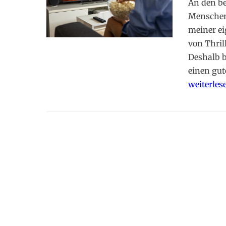
An den be
Menschen 
meiner e
von Thril
Deshalb b
einen gut
weiterles