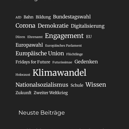
Bundestagswahl
Bahn
Bildung
AfD
Corona
Demokratie
Digitalisierung
Engagement
EU
Düren
Ehrenamt
Europawahl
Europäisches Parlament
Europäische Union
Flüchtlinge
Gedenken
Fridays for Future
Futurissimae
Klimawandel
Holocaust
Wissen
Nationalsozialismus
Schule
Zukunft
Zweiter Weltkrieg
Neuste Beiträge