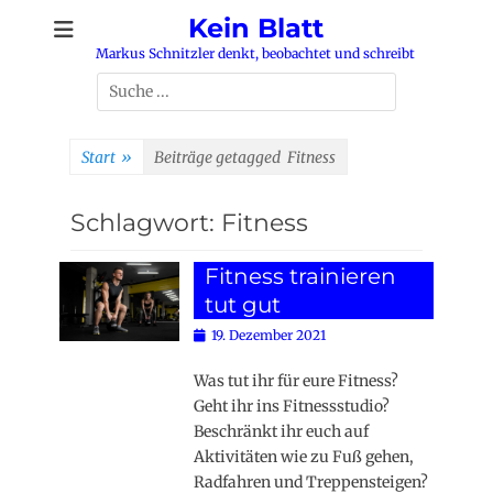
Zum
Kein Blatt
Inhalt
Markus Schnitzler denkt, beobachtet und schreibt
springen
Suchen
nach:
Start
»
Beiträge getagged
Fitness
Schlagwort:
Fitness
Fitness trainieren
tut gut
Posted
19. Dezember 2021
on
Was tut ihr für eure Fitness?
Geht ihr ins Fitnessstudio?
Beschränkt ihr euch auf
Aktivitäten wie zu Fuß gehen,
Radfahren und Treppensteigen?