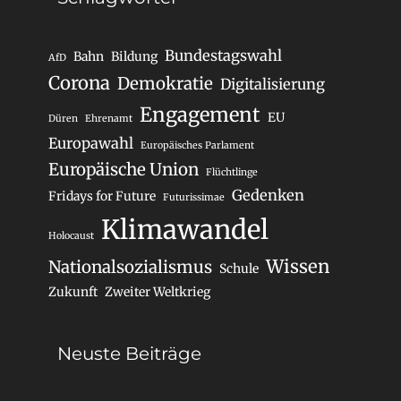
Bundestagswahl
Bahn
Bildung
AfD
Corona
Demokratie
Digitalisierung
Engagement
EU
Düren
Ehrenamt
Europawahl
Europäisches Parlament
Europäische Union
Flüchtlinge
Gedenken
Fridays for Future
Futurissimae
Klimawandel
Holocaust
Wissen
Nationalsozialismus
Schule
Zukunft
Zweiter Weltkrieg
Neuste Beiträge