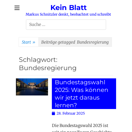
Zum
Kein Blatt
Inhalt
Markus Schnitzler denkt, beobachtet und schreibt
springen
Suchen
nach:
Start
»
Beiträge getagged
Bundesregierung
Schlagwort:
Bundesregierung
Bundestagswahl
2025: Was können
wir jetzt daraus
lernen?
Posted
28. Februar 2025
on
Die Bundestagswahl 2025 ist